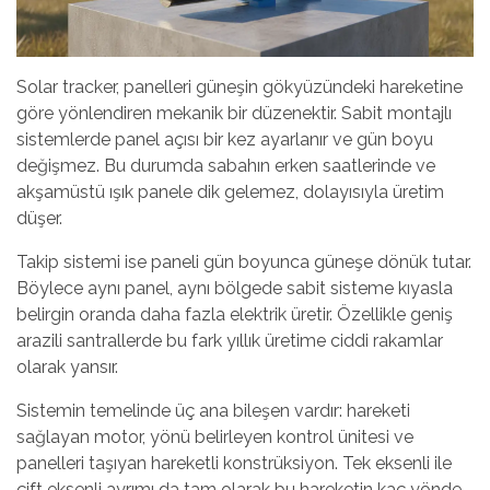
Solar tracker
, panelleri güneşin gökyüzündeki hareketine
göre yönlendiren mekanik bir düzenektir. Sabit montajlı
sistemlerde panel açısı bir kez ayarlanır ve gün boyu
değişmez. Bu durumda sabahın erken saatlerinde ve
akşamüstü ışık panele dik gelemez, dolayısıyla üretim
düşer.
Takip sistemi ise paneli gün boyunca güneşe dönük tutar.
Böylece aynı panel, aynı bölgede sabit sisteme kıyasla
belirgin oranda daha fazla elektrik üretir. Özellikle geniş
arazili santrallerde bu fark yıllık üretime ciddi rakamlar
olarak yansır.
Sistemin temelinde üç ana bileşen vardır: hareketi
sağlayan motor, yönü belirleyen kontrol ünitesi ve
panelleri taşıyan hareketli konstrüksiyon. Tek eksenli ile
çift eksenli ayrımı da tam olarak bu hareketin kaç yönde