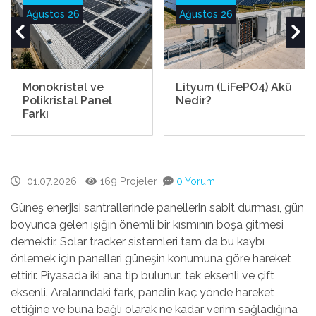
Ağustos 26
Ağustos 26
Monokristal ve
Lityum (LiFePO4) Akü
Polikristal Panel
Nedir?
Farkı
01.07.2026
169 Projeler
0 Yorum
Güneş enerjisi santrallerinde panellerin sabit durması, gün
boyunca gelen ışığın önemli bir kısmının boşa gitmesi
demektir. Solar tracker sistemleri tam da bu kaybı
önlemek için panelleri güneşin konumuna göre hareket
ettirir. Piyasada iki ana tip bulunur: tek eksenli ve çift
eksenli. Aralarındaki fark, panelin kaç yönde hareket
ettiğine ve buna bağlı olarak ne kadar verim sağladığına