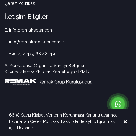
Çerez Politikası
İletişim Bilgileri
E: info@remaksolar.com
E: info@remakreduktor.com.tr
T: +90 232 479 68 48-49
A: Kemalpaşa Organize Sanayi Bölgesi
Kuyucak Mevki/No:211 Kemalpaşa/İZMİR
6698 Sayılı Kişisel Verilerin Korunması Kanunu uyarınca
hazırlanan Çerez Politikası hakkında detaylı bilgi almak
Copyright © 2025 Remak Solar. Tüm hakları saklıdır.
için
tıklayınız.