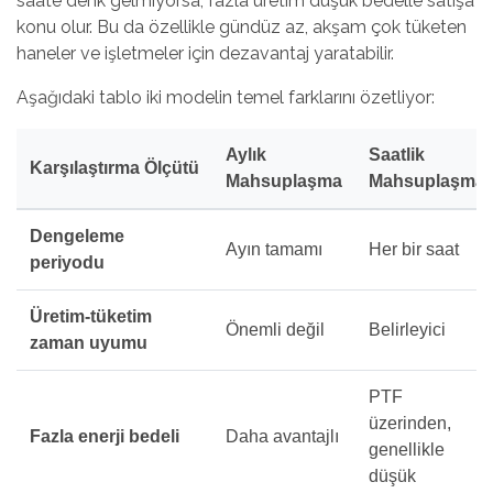
saate denk gelmiyorsa, fazla üretim düşük bedelle satışa
konu olur. Bu da özellikle gündüz az, akşam çok tüketen
haneler ve işletmeler için dezavantaj yaratabilir.
Aşağıdaki tablo iki modelin temel farklarını özetliyor:
Aylık
Saatlik
Karşılaştırma Ölçütü
Mahsuplaşma
Mahsuplaşma
Dengeleme
Ayın tamamı
Her bir saat
periyodu
Üretim-tüketim
Önemli değil
Belirleyici
zaman uyumu
PTF
üzerinden,
Fazla enerji bedeli
Daha avantajlı
genellikle
düşük