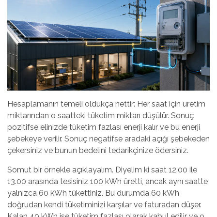
Hesaplamanın temeli oldukça nettir: Her saat için üretim
miktarından o saatteki tüketim miktarı düşülür. Sonuç
pozitifse elinizde tüketim fazlası enerji kalır ve bu enerji
şebekeye verilir. Sonuç negatifse aradaki açığı şebekeden
çekersiniz ve bunun bedelini tedarikçinize ödersiniz.
Somut bir örnekle açıklayalım. Diyelim ki saat 12.00 ile
13.00 arasında tesisiniz 100 kWh üretti, ancak aynı saatte
yalnızca 60 kWh tükettiniz. Bu durumda 60 kWh
doğrudan kendi tüketiminizi karşılar ve faturadan düşer.
Kalan 40 kWh ise tüketim fazlası olarak kabul edilir ve o