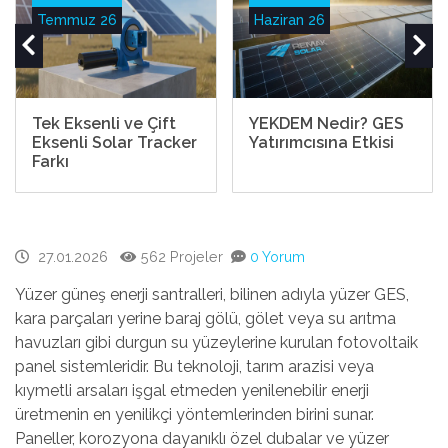
Temmuz 26
Haziran 26
Tek Eksenli ve Çift
YEKDEM Nedir? GES
Eksenli Solar Tracker
Yatırımcısına Etkisi
Farkı
27.01.2026
562 Projeler
0 Yorum
Yüzer güneş enerji santralleri, bilinen adıyla yüzer GES,
kara parçaları yerine baraj gölü, gölet veya su arıtma
havuzları gibi durgun su yüzeylerine kurulan fotovoltaik
panel sistemleridir. Bu teknoloji, tarım arazisi veya
kıymetli arsaları işgal etmeden yenilenebilir
enerji
üretmenin en yenilikçi yöntemlerinden
birini sunar.
Paneller, korozyona dayanıklı özel dubalar ve yüzer