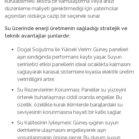
kurulabilmesi, ekstra bir kamulaştırma veya arazi
düzenleme maliyeti gerektirmediği için yatırımcılar
açısından oldukça cazip bir seçenek sunar.
Su üzerinde enerji üretmenin sağladığı stratejik ve
teknik avantajlar şunlardır:
Doğal Soğutma ile Yüksek Verim: Güneş panelleri
aşırı ısındığında performans kaybı yaşar. Suyun
serinletici etkisi panellerin ideal sıcaklıkta kalmasını
sağlayarak karasal sistemlere kıyasla elektrik üretim
verimliliğini artırır.
Su Rezervlerinin Korunması: Paneller su yüzeyini
örterek buharlaşmayı ciddi oranda engeller. Bu
özellik, özellikle kurak iklimlerde barajlardaki su
seviyesinin korunmasına hayati bir katkı sağlar.
Su Kalitesinin İyileşmesi: Güneş ışığının suyun
derinlerine ulaşmasını engelleyerek aşırı
yosunlanmanın önüne geçer. Bu durum suyun