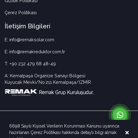
Gizlilik Politikası
Çerez Politikası
İletişim Bilgileri
E: info@remaksolar.com
E: info@remakreduktor.com.tr
T: +90 232 479 68 48-49
A: Kemalpaşa Organize Sanayi Bölgesi
Kuyucak Mevki/No:211 Kemalpaşa/İZMİR
6698 Sayılı Kişisel Verilerin Korunması Kanunu uyarınca
hazırlanan Çerez Politikası hakkında detaylı bilgi almak
Copyright © 2025 Remak Solar. Tüm hakları saklıdır.