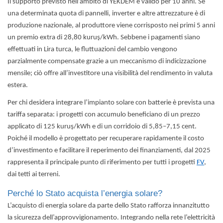
Il supporto previsto nell’ambito di YEKDEM è valido per 10 anni. Se
una determinata quota di pannelli, inverter e altre attrezzature è di
produzione nazionale, al produttore viene corrisposto nei primi 5 anni
un premio extra di 28,80 kuruş/kWh. Sebbene i pagamenti siano
effettuati in Lira turca, le fluttuazioni del cambio vengono
parzialmente compensate grazie a un meccanismo di indicizzazione
mensile; ciò offre all’investitore una visibilità del rendimento in valuta
estera.
Per chi desidera integrare l’impianto solare con batterie è prevista una
tariffa separata: i progetti con accumulo beneficiano di un prezzo
applicato di 125 kuruş/kWh e di un corridoio di 5,85–7,15 cent.
Poiché il modello è progettato per recuperare rapidamente il costo
d’investimento e facilitare il reperimento dei finanziamenti, dal 2025
rappresenta il principale punto di riferimento per tutti i progetti
FV
,
dai tetti ai terreni.
Perché lo Stato acquista l’energia solare?
L’acquisto di energia solare da parte dello Stato rafforza innanzitutto
la sicurezza dell’approvvigionamento. Integrando nella rete l’elettricità