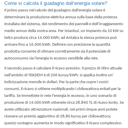
Come si calcola il guadagno dall’energia solare?
Il primo passo nel calcolo del guadagno dall’energia solare è
determinare la produzione elettrica annua sulla base della potenza
installata del sistema, del rendimento dei pannelli e dell’irraggiamento
medio annuo della vostra area. Per Istanbul, un impianto da 10 kW su
tetto produce circa 14.000 kWh; ad Antalya la stessa potenza può
arrivare fino a 16.000 kWh. Definire con precisione la quantità
prodotta consente di stimare correttamente sia il potenziale di
autoconsumo sia l’energia in eccesso vendibile alla rete.
Il secondo passo è calcolare il ricavo previsto. Il prezzo di ritiro attuale
nell’ambito di YEKDEM è di 206 kuruş/kWh; si applica inoltre un’
indicizzazione mensile in dollari. Per la parte che copre i vostri
consumi, il ricavo si ottiene moltiplicando i chilowattora evitati per la
tariffa. Se immettete in rete l’energia in eccesso, in uno scenario di
produzione di 14.000 kWh ottenete circa 28.840 TL di ricavo lordo. Se
avete utilizzato attrezzature nazionali, nei primi cinque anni potete
ricevere un premio aggiuntivo di 28,80 kuruş per chilowattora;
questo sostegno aumenta in modo significativo il ricavo complessivo.