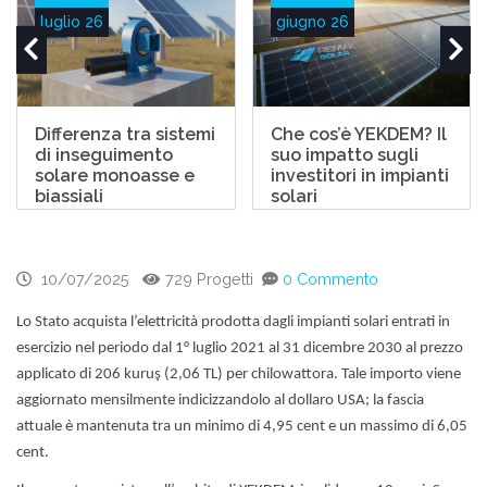
luglio 26
giugno 26
Differenza tra sistemi
Che cos’è YEKDEM? Il
di inseguimento
suo impatto sugli
solare monoasse e
investitori in impianti
biassiali
solari
10/07/2025
729 Progetti
0 Commento
Lo Stato acquista l’elettricità prodotta dagli impianti solari entrati in
esercizio nel periodo dal 1° luglio 2021 al 31 dicembre 2030 al prezzo
applicato di 206 kuruş (2,06 TL) per chilowattora. Tale importo viene
aggiornato mensilmente indicizzandolo al dollaro USA; la fascia
attuale è mantenuta tra un minimo di 4,95 cent e un massimo di 6,05
cent.