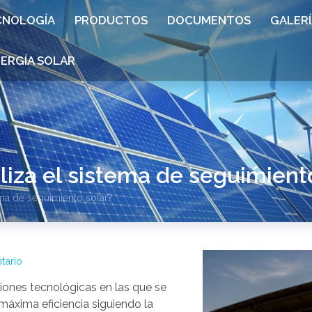
CNOLOGÍA
PRODUCTOS
DOCUMENTOS
GALERÍ
NERGÍA SOLAR
iliza el sistema de seguimient
tema de seguimiento solar?
tario
iones tecnológicas en las que se
 máxima eficiencia siguiendo la