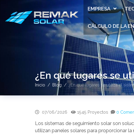
EMPRESA
TE
CÁLCULO DE LA E
¿En qué lugares se ut
Inicio
Blog
¿En qué lugares se utiliza el sis
07/06/2026
1545 Proyectos
0 Comen
Los sistemas de seguimiento solar son soluc
utilizan paneles solares para proporcionar la