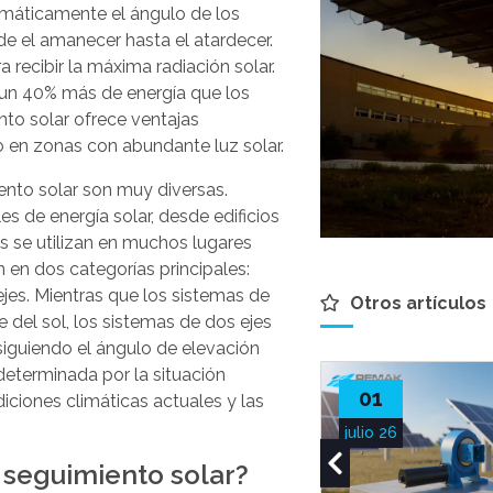
omáticamente el ángulo de los
e el amanecer hasta el atardecer.
 recibir la máxima radiación solar.
un 40% más de energía que los
nto solar ofrece ventajas
en zonas con abundante luz solar.
ento solar son muy diversas.
s de energía solar, desde edificios
s se utilizan en muchos lugares
n en dos categorías principales:
jes. Mientras que los sistemas de
Otros artículos
 del sol, los sistemas de dos ejes
siguiendo el ángulo de elevación
determinada por la situación
01
diciones climáticas actuales y las
julio 26
e seguimiento solar?