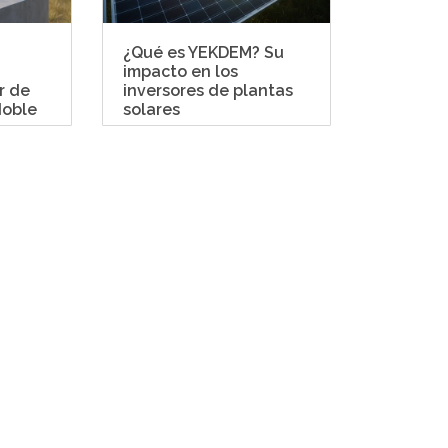
¿Qué es YEKDEM? Su
¿Cuánto
impacto en los
los pane
r de
inversores de plantas
doble
solares