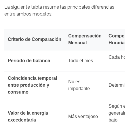
La siguiente tabla resume las principales diferencias
entre ambos modelos:
Compensación
Compens
Criterio de Comparación
Mensual
Horaria
Cada hor
Periodo de balance
Todo el mes
Coincidencia temporal
No es
entre producción y
Determin
importante
consumo
Según el 
Valor de la energía
generalm
Más ventajoso
excedentaria
bajo