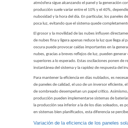
atmósfera sigue alcanzando el panel y la generación con
producción suele variar entre el 10% y el 40%, dependie
nubosidad y la hora del día. En particular, los paneles d
poca luz, evitando que el sistema quede completamente 
El grosor y la movilidad de las nubes influyen directam
de nubes fina y ligera apenas reduce la luz que llega al
oscura puede provocar caídas importantes en la generac
nubes, gracias a breves reflejos de luz, pueden generar
superiores a lo esperado. Estas oscilaciones ponen de r
instantánea del sistema y la rapidez de respuesta del in
Para mantener la eficiencia en días nublados, es neces
de paneles de calidad, el uso de un inversor eficiente, el
de sombreado desempeñan un papel crítico. Asimismo,
producción pueden implementarse sistemas de baterías
la producción sea inferior a la de los días soleados, es
en sistemas bien planificados, esta diferencia se perc
Variación de la eficiencia de los paneles so