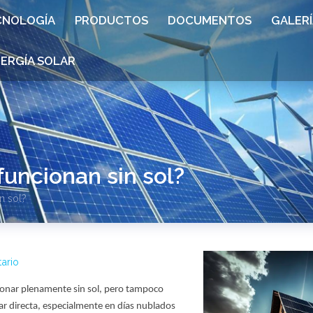
CNOLOGÍA
PRODUCTOS
DOCUMENTOS
GALERÍ
NERGÍA SOLAR
funcionan sin sol?
n sol?
ario
ionar plenamente sin sol, pero tampoco
ar directa, especialmente en días nublados