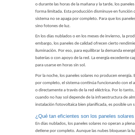
o durante las horas de la mañana y la tarde, los panel
forma limitada. Esta producción disminuye en función de 
sistema no se apaga por completo. Para que los paneles 
sino fotones de luz.
En los días nublados o en los meses de invierno, la pr
embargo, los paneles de calidad ofrecen cierto rendimi
iluminación. Por eso, para equilibrar la demanda energé
baterías o con apoyo de la red. La energía excedente c
para usarse en horas sin sol.
Por la noche, los paneles solares no producen energía. 
por completo, el sistema continúa funcionando con el apo
o directamente a través de la red eléctrica. Por lo tant
cuando no hay sol depende de la infraestructura de al
instalación fotovoltaica bien planificada, es posible un
¿Qué tan eficientes son los paneles solares
En días nublados, los paneles solares no operan a plena
detiene por completo. Aunque las nubes bloquean la luz s