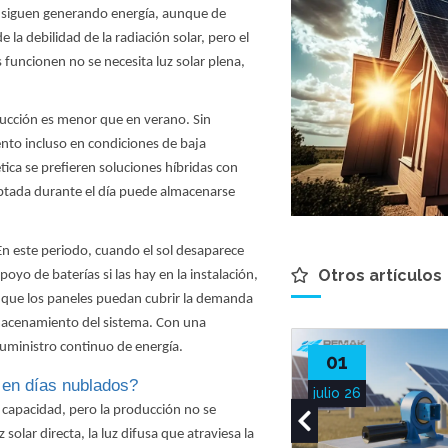
es siguen generando energía, aunque de
la debilidad de la radiación solar, pero el
funcionen no se necesita luz solar plena,
oducción es menor que en verano. Sin
ento incluso en condiciones de baja
tica se prefieren soluciones híbridas con
aptada durante el día puede almacenarse
En este periodo, cuando el sol desaparece
Otros artículos
yo de baterías si las hay en la instalación,
o, que los paneles puedan cubrir la demanda
macenamiento del sistema. Con una
 suministro continuo de energía.
01
 en días nublados?
julio 26
 capacidad, pero la producción no se
olar directa, la luz difusa que atraviesa la