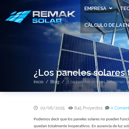
EMPRESA
TE
CÁLCULO DE LA E
¿Los paneles solares 
Inicio
Blog
¿Los paneles solares funcionan si
02/06/2025
845 Proyectos
0 Coment
Podemos decir que los paneles solares no pueden func
quedan totalmente inoperativos. En ausencia de luz sol