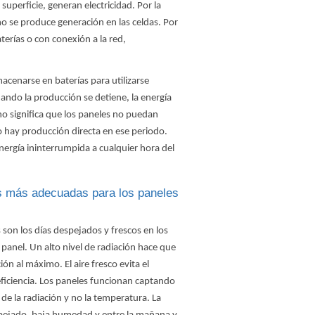
a superficie, generan electricidad. Por la
no se produce generación en las celdas. Por
erías o con conexión a la red,
acenarse en baterías para utilizarse
ando la producción se detiene, la energía
no significa que los paneles no puedan
 hay producción directa en ese periodo.
nergía ininterrumpida a cualquier hora del
s más adecuadas para los paneles
son los días despejados y frescos en los
l panel. Un alto nivel de radiación hace que
ón al máximo. El aire fresco evita el
eficiencia. Los paneles funcionan captando
d de la radiación y no la temperatura. La