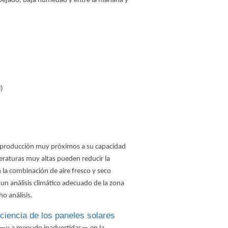
spejado, baja humedad y entre la mañana y
l)
de producción muy próximos a su capacidad
eraturas muy altas pueden reducir la
én la combinación de aire fresco y seco
 un análisis climático adecuado de la zona
ho análisis.
iciencia de los paneles solares