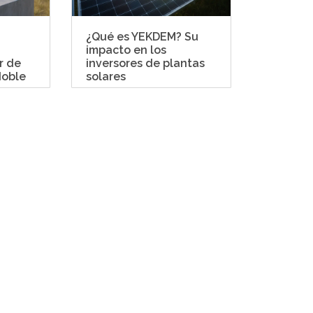
¿Qué es YEKDEM? Su
¿Cuánto
impacto en los
los pane
r de
inversores de plantas
doble
solares