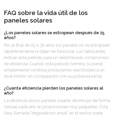
FAQ sobre la vida útil de los
paneles solares
¿Los paneles solares se estropean después de 25
años?
No, al final de 25 o 30 años los paneles no se estropean
repentinamente ni dejan de funcionar. Los fabricantes
indican este periodo para un determinado compromiso
de eficiencia. Cuando este periodo termina, su panel
simplemente continúa produciendo electricidad a un
nivel inferior en comparación con su potencia inicial.
¿Cuánta eficiencia pierden los paneles solares al
año?
La eficiencia de los paneles solares disminuye de forma
natural cada año en proporciones muy pequeñas. Esta
tasa, llamada "degradación anual" en el sector, suele