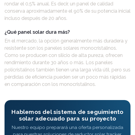
rondar el 0,5% anual. Es decir, un panel de calidad
conserva aproximadamente el 90% de su potencia inicial
incluso después de 20 años.
¿Qué panel solar dura más?
En el mercado, la opción generalmente más duradera y
resistente son los paneles solares monocristalinos.
Como se producen con silicio de alta pureza, ofrecen
rendimiento durante 30 años o más. Los paneles
policristalinos también tienen una larga vida útil, pero sus
pérdidas de eficiencia pueden ser un poco más rápidas
en comparación con los monocristalinos.
Hablemos del sistema de seguimiento
solar adecuado para su proyecto
Nuestro equipo preparará una oferta personalizada
para nuestras soluciones de reductor solar tracker,