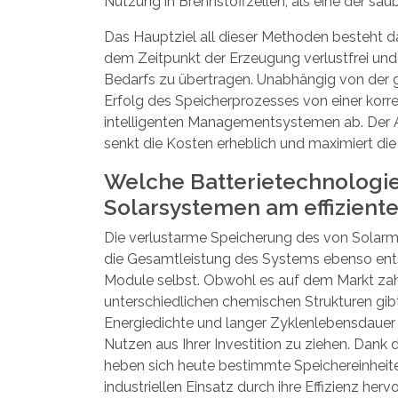
Nutzung in Brennstoffzellen, als eine der sau
Das Hauptziel all dieser Methoden besteht da
dem Zeitpunkt der Erzeugung verlustfrei und
Bedarfs zu übertragen. Unabhängig von der 
Erfolg des Speicherprozesses von einer kor
intelligenten Managementsystemen ab. Der Au
senkt die Kosten erheblich und maximiert die
Welche Batterietechnologie
Solarsystemen am effizient
Die verlustarme Speicherung des
von Solarm
die Gesamtleistung des Systems ebenso ent
Module selbst. Obwohl es auf dem Markt zah
unterschiedlichen chemischen Strukturen gibt
Energiedichte und langer Zyklenlebensdaue
Nutzen aus Ihrer Investition zu ziehen. Dank 
heben sich heute bestimmte Speichereinheite
industriellen Einsatz durch ihre Effizienz hervo