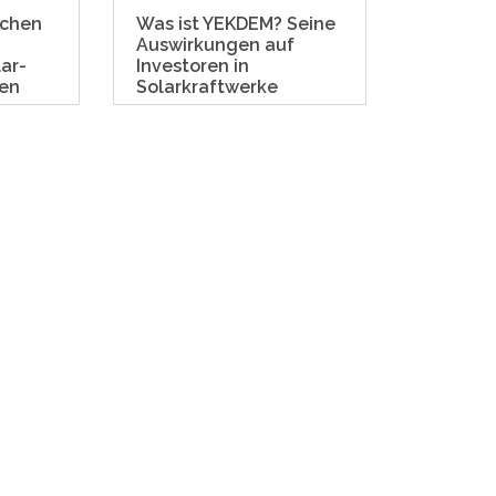
schen
Was ist YEKDEM? Seine
Wie viel
Auswirkungen auf
Solarmo
ar-
Investoren in
en
Solarkraftwerke