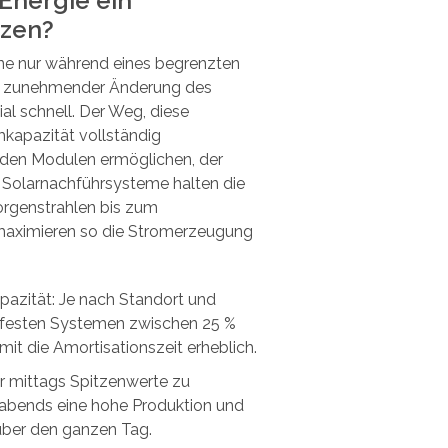
Energie ein
tzen?
nne nur während eines begrenzten
it zunehmender Änderung des
al schnell. Der Weg, diese
kapazität vollständig
 den Modulen ermöglichen, der
 Solarnachführsysteme halten die
orgenstrahlen bis zum
maximieren so die Stromerzeugung
pazität: Je nach Standort und
festen Systemen
zwischen 25 %
t die Amortisationszeit erheblich.
ur mittags Spitzenwerte zu
d abends eine hohe Produktion und
 über den ganzen Tag.