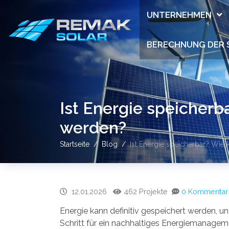
UNTERNEHMEN
BERECHNUNG DER 
Ist Energie speicherb
werden?
Startseite
Blog
Ist Energie speicherbar? Wie 
12.01.2026
462 Projekte
0 Kommentar
Energie kann definitiv gespeichert werden, un
Schritt für ein nachhaltiges Energiemanage