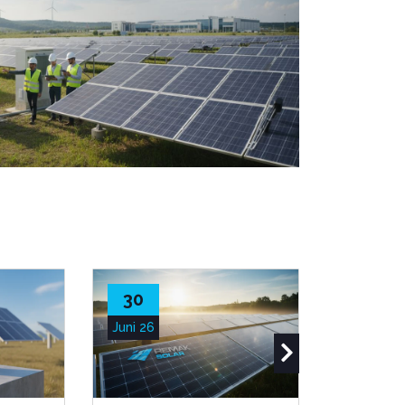
30
28
Juni 26
Juni 26