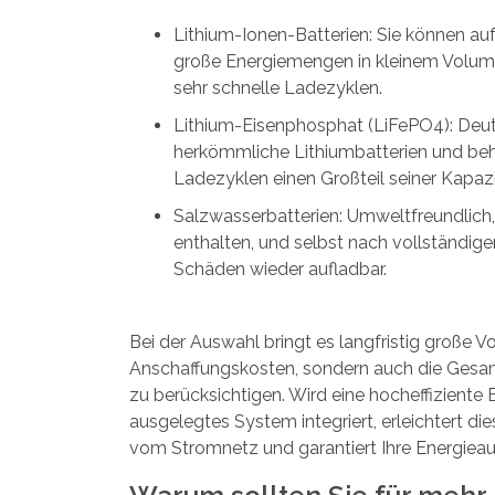
Lithium-Ionen-Batterien: Sie können au
große Energiemengen in kleinem Volum
sehr schnelle Ladezyklen.
Lithium-Eisenphosphat (LiFePO4): Deutl
herkömmliche Lithiumbatterien und be
Ladezyklen einen Großteil seiner Kapazi
Salzwasserbatterien: Umweltfreundlich,
enthalten, und selbst nach vollständige
Schäden wieder aufladbar.
Bei der Auswahl bringt es langfristig große Vor
Anschaffungskosten, sondern auch die Gesam
zu berücksichtigen. Wird eine hocheffiziente Ba
ausgelegtes System integriert, erleichtert di
vom Stromnetz und garantiert Ihre Energiea