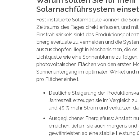
Warum sollten Sie für mehr 
Solarnachführsystem einse
Fest installierte Solarmodule können die So
Zeitraums des Tages direkt erfassen, und m
Einstrahlwinkels sinkt das Produktionspotenzi
Energieverluste zu vermeiden und die System
auszuschöpfen, liegt in Mechanismen, die es
Lichtquelle wie eine Sonnenblume zu folgen.
photovoltaischen Flächen von den ersten M
Sonnenuntergang im optimalen Winkel und 
pro Flächeneinheit.
Deutliche Steigerung der Produktionska
Jahreszeit erzeugen sie im Vergleich zu
und 45 % mehr Strom und verkürzen dami
Ausgeglichener Energiefluss: Anstatt n
erreichen, liefern sie auch morgens un
gewährleisten so eine stabile Leistung