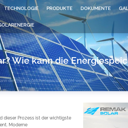
TECHNOLOGIE
PRODUKTE
DOKUMENTE
GAL
SOLARENERGIE
ar? Wie kann die Energiespeic
kann die Energiespeicherkapazität erhöht werden?
d dieser Prozess ist der wichtigste
ment. Moderne