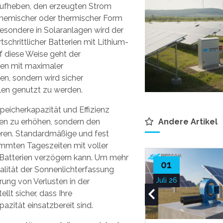
 aufheben, den erzeugten Strom
 chemischer oder thermischer Form
besondere in Solaranlagen wird der
schrittlicher Batterien mit Lithium-
f diese Weise geht der
den mit maximaler
en, sondern wird sicher
len genutzt zu werden.
peicherkapazität und Effizienz
rien zu erhöhen, sondern den
Andere Artikel
eren. Standardmäßige und
fest
immten Tageszeiten mit voller
 Batterien verzögern kann. Um mehr
01
alität der Sonnenlichterfassung
Juli 26
ung von Verlusten in der
llt sicher, dass Ihre
azität einsatzbereit sind.