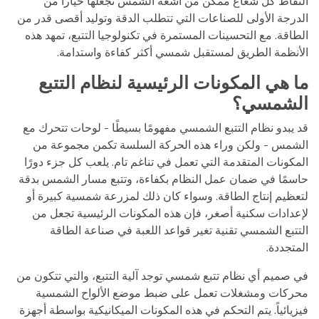
التقاط كل شعاع ممكن من أشعة الشمس تجعلها خياراً من
الدرجة الأولى للصناعات التي تتطلب الدقة وتوليد أقصى قدر من
الطاقة. مع التحسينات المستمرة في تكنولوجيا التتبع، تمهد هذه
الأنظمة الطريق لمستقبل شمسي أكثر كفاءة واستدامة.
ما هي المكونات الرئيسية لنظام التتبع
الشمسي؟
قد يبدو نظام التتبع الشمسي مفهومًا بسيطًا - لوحات تتحرك مع
الشمس - ولكن وراء هذه الحركة السلسة تكمن مجموعة من
المكونات المتقدمة التي تعمل في تناغم تام. يلعب كل جزء دورًا
حاسمًا في ضمان عمل النظام بكفاءة، وتتبع مسار الشمس بدقة
لتعظيم إنتاج الطاقة. وسواء كان ذلك لمزرعة شمسية كبيرة أو
لإعدادات سكنية أصغر، فإن هذه المكونات الرئيسية تجعل من
التتبع الشمسي تقنية تغير قواعد اللعبة في صناعة الطاقة
المتجددة.
في صميم أي نظام تتبع شمسي توجد آلية التتبع، والتي تتكون من
محركات ومشغلات تعمل على ضبط موضع الألواح الشمسية
فيزيائياً. يتم التحكم في هذه المكونات الميكانيكية بواسطة أجهزة