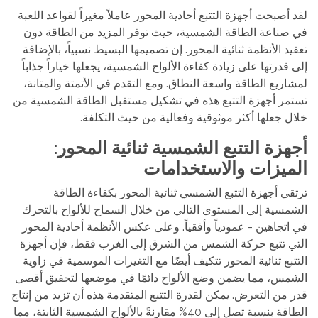
لقد أصبحت أجهزة التتبع أحادية المحور عاملاً مغيراً لقواعد اللعبة
في صناعة الطاقة الشمسية، حيث توفر المزيد من الطاقة دون
تعقيد الأنظمة ثنائية المحور. إن تصميمها البسيط نسبياً، بالإضافة
إلى قدرتها على زيادة كفاءة الألواح الشمسية، يجعلها خياراً جذاباً
لمشاريع الطاقة واسعة النطاق. ومع التقدم في الأتمتة والمتانة،
تستمر أجهزة التتبع هذه في تشكيل مستقبل الطاقة الشمسية من
خلال جعلها أكثر موثوقية وفعالية من حيث التكلفة.
أجهزة التتبع الشمسية ثنائية المحور:
الميزات والاستخدامات
ترتقي أجهزة التتبع الشمسي ثنائية المحور بكفاءة الطاقة
الشمسية إلى المستوى التالي من خلال السماح للألواح بالتحرك
في اتجاهين - عمودياً وأفقياً. وعلى عكس الأنظمة أحادية المحور
التي تتبع حركة الشمس من الشرق إلى الغرب فقط، فإن أجهزة
التتبع ثنائية المحور تتكيف أيضًا مع التغيرات الموسمية في زاوية
الشمس، مما يضمن وضع الألواح دائمًا في موضعها لتحقيق أقصى
قدر من التعرض. يمكن لقدرة التتبع المتقدمة هذه أن تزيد من إنتاج
الطاقة بنسبة تصل إلى 40% مقارنةً بالألواح الشمسية الثابتة، مما