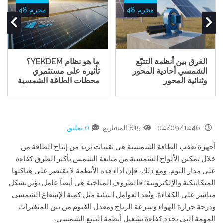
محرم 48
محرم 48
الفرق بين أنظمة التتبّع
ما هو نظام YEKDEM؟
الشمسي أحادية المحور
تأثيره على مستثمري
وثنائية المحور
محطات الطاقة الشمسية
04/09/1446
815 المشاريع
0 تعليق
أجهزة تعقب الطاقة الشمسية هي تقنيات تزيد من إنتاج الطاقة من
خلال تمكين الألواح الشمسية من متابعة الشمس بأكثر الطرق كفاءة
على مدار اليوم. ومع ذلك، فإن أداء هذه الأنظمة لا يقتصر على هياكلها
الميكانيكية والإلكترونية؛ فالظروف المناخية هي أيضاً عامل يؤثر بشكل
مباشر على الكفاءة. وتُعد العوامل البيئية مثل كمية الإشعاع الشمسي
ودرجة حرارة الهواء وسرعة الرياح ومعدل الغيوم من بين المتغيرات
المهمة التي تحدد كفاءة تشغيل أنظمة التتبع الشمسي.