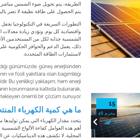
الطريقة، يتم تحويل ضوء الشمس مباشرةً 
يتم الحصول على طاقة نظيفة لا تضر بالبي
التطورات السريعة في التكنولوجيا تجعل ت
واقتصادية كل يوم. وتؤدي زيادة معدلات ا
الشمسية جذابة لكل من المستخدمين الأف
ذلك، يعمل الدعم والحوافز الحكومية على
لاستثمارات الطاقة المتجددة.
ıdığı günümüzde, güneş enerjisinden
nın ve fosil yakıtlara olan bağımlılığı
dir. Bu yenilikçi yaklaşım, hem enerji
anın korunmasına katkıda bulunarak,
estekleyen önemli bir çözüm sunuyor.
13
15
ما هي كمية الكهرباء المن
محرم 48
محرم 48
يتحدد مقدار الكهرباء التي يمكن توليدها 
أهم هذه العوامل كفاءة الألواح الشمسية و
المحلية. لا تكشف هذه الديناميكيات عن ال