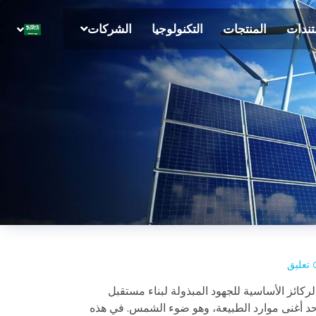
تندات
المنتجات
التكنولوجيا
الشركات
عليق
لركائز الأساسية للجهود المبذولة لبناء مستقبل
حد أغنى موارد الطبيعة، وهو ضوء الشمس. في هذه