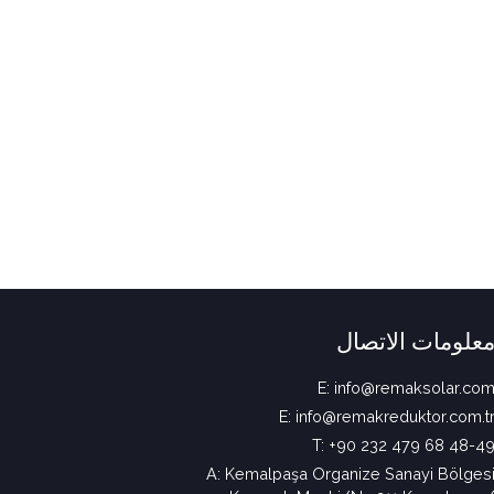
علومات الاتصال
E: info@remaksolar.co
E: info@remakreduktor.com.t
T: +90 232 479 68 48-4
A: Kemalpaşa Organize Sanayi Bölges