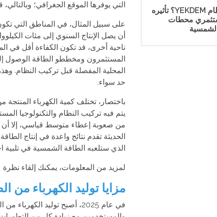
التي يوفرها الموقع الجغرافي؛ وبالتالي،
ما هو نظام YEKDEM؟ تأثيره
كم سنة تدوم الألواح
تثمري محطات
الشمسية؟
على سبيل المثال، في المناطق التي تكون
الشمسية
أن يصل الإنتاج السنوي إلى مئات الكيلو
ناحية أخرى، قد تكون الكفاءة أقل في الم
المستثمرون ومخططو الطاقة الوصول إلى 
المحلية المفصلة قبل تركيب النظام. وهذه 
حد سواء.
باختصار، تختلف كمية الكهرباء المنتجة م
يتم فيه تركيب النظام والتكنولوجيا المس
من صعوبة إعطاء متوسط قياسي، إلا أن ا
الحديثة تقدم نتائج واعدة في إنتاج الطاق
الذي ستلعبه الطاقة الشمسية في تلبية ا
لمزيد من المعلومات، يمكنك إلقاء نظرة 
مزايا توليد الكهرباء من الط
في عام 2025، أصبح توليد الكهرب
والمستخدمين مع زيادة كل من التطورات ا