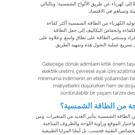
إلى كهرباء عن طريق الألواح الشمسية؛ وبالتالي
ئة وتساهم في الاقتصاد.
وليد الكهرباء من الطاقة الشمسية أكثر كفاءة
لكفاءة وانخفاض التكاليف إلى جعل الطاقة
راد ومنتجي الطاقة على نطاق واسع. وعلاوة على
 تسريع عملية التحول هذه وتمهيد الطريق
Geleceğe dönük adımların kritik önem taş
elektrik üretimi, çevresel ayak izini azaltma
minimuma indirmenin en etkili yollarından biri
maliyetlerini düşürürken hem de doğ
sürdürülebilir bir yaşam tarzını d
21
22
تجة من الطاقة الشمسية؟
ذو الحجة 47
ذو الحجة 47
من الطاقة الشمسية بتأثير العديد من المتغيرات. ومن
اختيار الموقع وزاوية اللوحة والظروف المناخية
خصائص التقنية فحسب، بل أيضًا المزايا الطبيعية