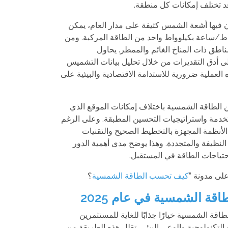
 قد تختلف إمكانات كل منطقة.
فوائد نظام تتبع الطاقة
في أي الأماكن يستخدم نظ
الشمسية
التتبع الشمسي؟
 فيها أشعة الشمس كثيفة على مدار العام، يمكن
واط/ساعة بكيلوواط واحد من الطاقة المركبة. ومن
ناطق ذات المناخ الغائم والممطر. يحاول
أدق التقديرات من خلال تحليل بيانات التشميس
العملية ضرورية للاستدامة الاقتصادية والبيئية على
ن الطاقة الشمسية باختلاف إمكانات الموقع الذي
تخدمة واستراتيجيات التحسين المطبقة. وعلى الرغم
لأنظمة المجهزة بالتخطيط الصحيح والتقنيات
ة النظيفة والمتجددة. وهذا يوضح مدى أهمية الدور
حتياجات الطاقة في المستقبل.
على مدونة ”
كيف تحسب الطاقة الشمسية
؟
اقة الشمسية في عام 2025
اء من الطاقة الشمسية خيارًا جذابًا للغاية للمستثمرين
لتكنولوجية والوعي البيئي. تقلل هذه الطريقة من