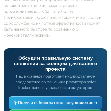
высокой чистоты, они демонстрируют
производительность 30 лет и более.
Поликристаллические панели также имеют долгий
срок службы, но их потеря эффективности может
быть немного быстрее по сравнению с
монокристаллическими.
Обсудим правильную систему
слежения за солнцем для вашего
проекта
Наша команда подготовит индивидуальное
предложение по решениям редуктора solar
tracker, панели управления и актуаторов.
Получить бесплатное предложение