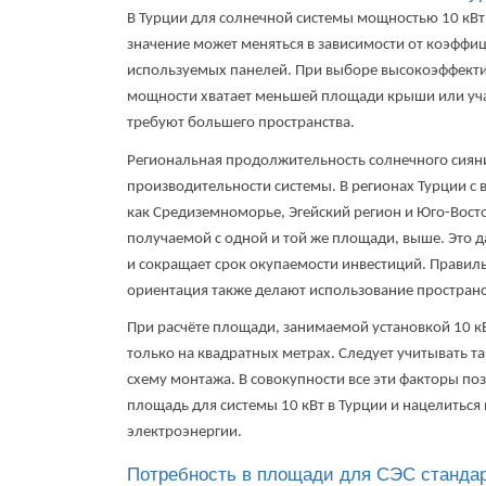
В Турции для солнечной системы мощностью 10 кВт 
значение может меняться в зависимости от коэффи
используемых панелей. При выборе высокоэффекти
мощности хватает меньшей площади крыши или учас
требуют большего пространства.
Региональная продолжительность солнечного сияни
производительности системы. В регионах Турции с
как Средиземноморье, Эгейский регион и Юго-Восто
получаемой с одной и той же площади, выше. Это 
и сокращает срок окупаемости инвестиций. Правил
ориентация также делают использование простран
При расчёте площади, занимаемой установкой 10 кВ
только на квадратных метрах. Следует учитывать т
схему монтажа. В совокупности все эти факторы п
площадь для системы 10 кВт в Турции и нацелитьс
электроэнергии.
Потребность в площади для СЭС станда