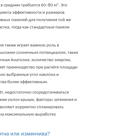
в среднем требуется 60–80 м². Это
циента эффективности и размеров
вных панелей для получения той же
тка, тогда как стандартные панели
я также играет важную роль в
 высоким солнечным потенциалом, таких
чная Анатолия, количество энергии,
даёт преимущество при расчёте площади
ьно выбранные угол наклона и
ства более эффективным.
т, недостаточно сосредотачиваться
акже уклон крыши, факторы затенения и
озволяют корректно спланировать
я на максимальную выработку
ртна или изменчива?