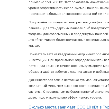
примерно 150–200 Вт. Этот показатель может варьи
уровня эффективности используемой панели. Выс
производить больше электроэнергии на той же пл
При расчёте площади системы решающими фактора
панелей.
Для стандартных панелей 1 м² поверхност
тогда как для современных и продвинутых панелей 
Это обеспечивает более компактные решения для 
крыши.
Показатель ватт на квадратный метр имеет большо
инвестиций. При правильном определении этой ве
потенциал крыши и точнее оценить суммарную мощ
образом удаётся избежать лишних затрат и добить
Для инвесторов важна не только суммарная устано
квадратный метр. Чем выше это соотношение, тем 
системы. С правильным выбором панелей значение
довести до максимально эффективного уровня.
Сколько места занимает СЭС 10 кВт в Ту