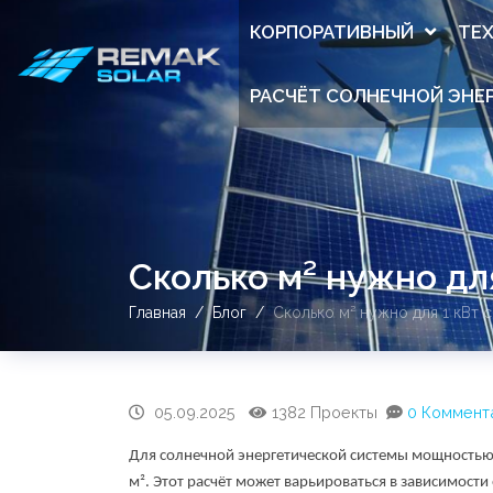
КОРПОРАТИВНЫЙ
ТЕ
РАСЧЁТ СОЛНЕЧНОЙ ЭНЕ
Сколько м² нужно дл
Главная
Блог
Сколько м² нужно для 1 кВт 
05.09.2025
1382 Проекты
0 Коммент
Для солнечной энергетической системы мощностью 
м². Этот расчёт может варьироваться в зависимости