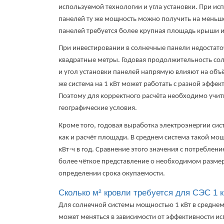
используемой технологии и угла установки.
При ис
панелей ту же мощность можно получить на мень
панелей требуется более крупная площадь крыши и
При инвестировании в солнечные панели недостато
квадратные метры. Годовая продолжительность солн
и угол установки панелей напрямую влияют на объ
же система на 1 кВт может работать с разной эффе
Поэтому для корректного расчёта необходимо учиты
географические условия.
Кроме того, годовая выработка электроэнергии сис
как и расчёт площади. В среднем система такой м
кВт⋅ч в год.
Сравнение этого значения с потреблени
более чёткое представление о необходимом размер
определении срока окупаемости.
Сколько м² кровли требуется для СЭС 1 
Для солнечной системы мощностью 1 кВт в среднем
может меняться в зависимости от эффективности и