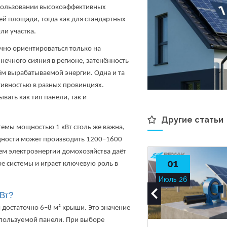
пользовании высокоэффективных
шей площади
, тогда как для стандартных
ли участка.
чно ориентироваться только на
ечного сияния в регионе, затенённость
ём вырабатываемой энергии. Одна и та
ктивностью в разных провинциях.
вать как тип панели, так и
Другие статьи
темы мощностью 1 кВт столь же важна,
ощности может производить 1200–1600
ем электроэнергии домохозяйства даёт
01
е системы и играет ключевую роль в
Июль 26
кВт?
 достаточно 6–8 м² крыши. Это значение
спользуемой панели. При выборе