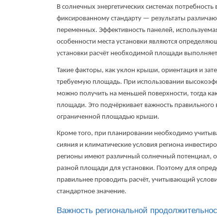
В солнечных энергетических системах потребность 
фиксированному стандарту — результаты различают
переменных. Эффективность панелей, используемая
особенности места установки являются определяю
установки расчёт необходимой площади выполняет
Такие факторы, как уклон крыши, ориентация и зат
требуемую площадь. При использовании высокоэф
можно получить на меньшей поверхности, тогда ка
площади. Это подчёркивает важность правильного 
ограниченной площадью крыши.
Кроме того, при планировании необходимо учитыв
сияния и климатические условия региона инвестирова
регионы имеют различный солнечный потенциал, од
разной площади для установки. Поэтому для опред
правильнее проводить расчёт, учитывающий условия
стандартное значение.
Важность региональной продолжительнос