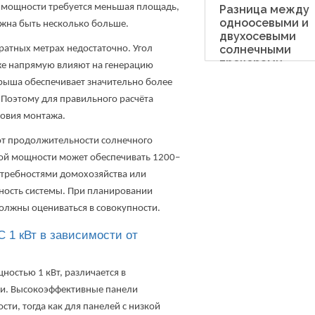
 мощности требуется меньшая площадь,
Разница между
одноосевыми и
жна быть несколько больше.
двухосевыми
солнечными
ратных метрах недостаточно. Угол
трекерами
кже напрямую влияют на генерацию
рыша обеспечивает значительно более
 Поэтому для правильного расчёта
ловия монтажа.
 от продолжительности солнечного
акой мощности может обеспечивать 1200–
потребностями домохозяйства или
ность системы. При планировании
олжны оцениваться в совокупности.
 1 кВт в зависимости от
остью 1 кВт, различается в
ли. Высокоэффективные панели
ти, тогда как для панелей с низкой