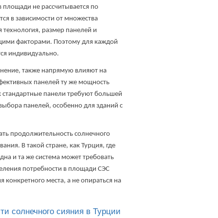
в площади не рассчитывается по
ся в зависимости от множества
 технология, размер панелей и
щими факторами. Поэтому для каждой
ся индивидуально.
енение, также напрямую влияют на
фективных панелей ту же мощность
к стандартные панели требуют большей
выбора панелей, особенно для зданий с
ать продолжительность солнечного
ния. В такой стране, как Турция, где
на и та же система может требовать
еления потребности в площади СЭС
 конкретного места, а не опираться на
ти солнечного сияния в Турции