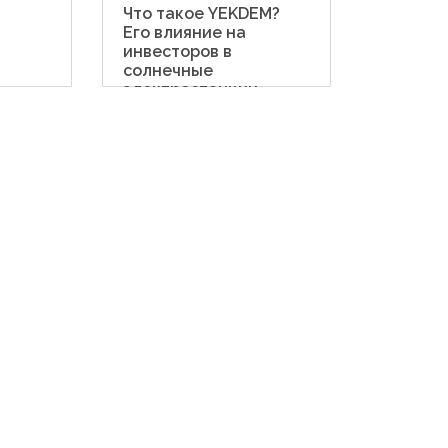
Что такое YEKDEM?
Сколько
Его влияние на
солнеч
инвесторов в
солнечные
электростанции