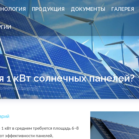
ХНОЛОГИЯ
ПРОДУКЦИЯ
ДОКУМЕНТЫ
ГАЛЕРЕЯ
РГИИ
я 1 кВт солнечных панелей?
солнечных панелей?
арий
1 кВт в среднем требуется площадь 6–8
 от эффективности панелей,