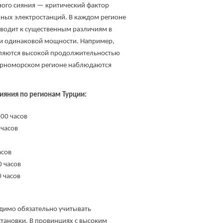
ного сияния — критический фактор
чных электростанций. В каждом регионе
иводит к существенным различиям в
и одинаковой мощности. Например,
ляются высокой продолжительностью
ичерноморском регионе наблюдаются
ияния по регионам Турции:
00 часов
 часов
асов
 часов
 часов
димо обязательно учитывать
становки.
В провинциях с высоким