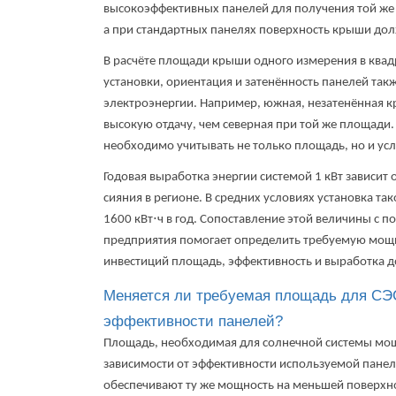
высокоэффективных панелей для получения той же
а при стандартных панелях поверхность крыши дол
В расчёте площади крыши одного измерения в квад
установки, ориентация и затенённость панелей та
электроэнергии. Например, южная, незатенённая к
высокую отдачу, чем северная при той же площади.
необходимо учитывать не только площадь, но и
ус
Годовая выработка энергии системой 1 кВт зависит
сияния в регионе. В средних условиях установка т
1600 кВт⋅ч в год. Сопоставление этой величины с 
предприятия помогает определить требуемую мощ
инвестиций площадь, эффективность и выработка д
Меняется ли требуемая площадь для СЭС
эффективности панелей?
Площадь, необходимая для солнечной системы мощн
зависимости от эффективности используемой пане
обеспечивают ту же мощность на меньшей поверхнос