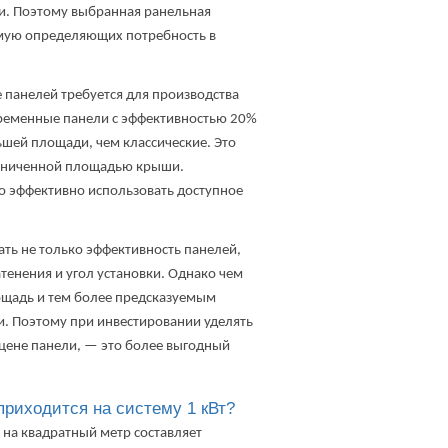
и. Поэтому выбранная p
анельная
мую определяющих потребность в
панелей требуется для производства
ременные панели с эффективностью 20%
шей площади, чем классические. Это
раниченной площадью крыши.
 эффективно использовать доступное
ть не только эффективность панелей,
тенения и угол установки. Однако чем
ощадь и тем более предсказуемым
и. Поэтому при инвестировании уделять
цене панели, — это более выгодный
приходится на систему 1 кВт?
 на квадратный метр составляет