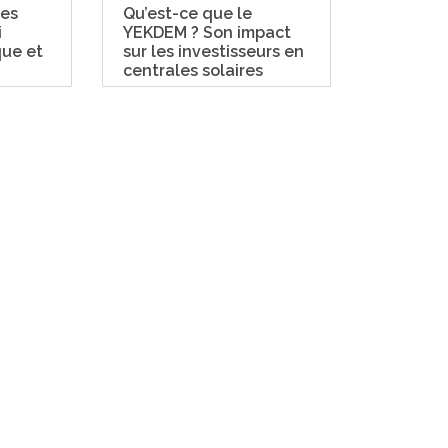
les
Qu’est-ce que le
Quelle e
i
YEKDEM ? Son impact
vie des
que et
sur les investisseurs en
solaires 
centrales solaires