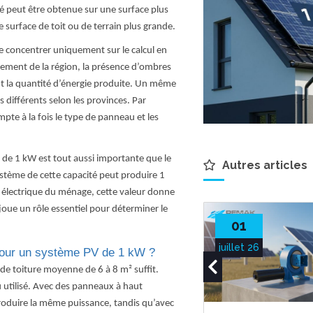
 peut être obtenue sur une surface plus
surface de toit ou de terrain plus grande.
e concentrer uniquement sur le calcul en
llement de la région, la présence d’ombres
nt la quantité d’énergie produite. Un même
différents selon les provinces. Par
mpte à la fois le type de panneau et les
 de 1 kW est tout aussi importante que le
Autres articles
stème de cette capacité peut produire 1
lectrique du ménage, cette valeur donne
t joue un rôle essentiel pour déterminer le
01
juillet 26
 pour un système PV de 1 kW ?
de toiture moyenne de 6 à 8 m² suffit.
 utilisé. Avec des panneaux à haut
oduire la même puissance, tandis qu’avec