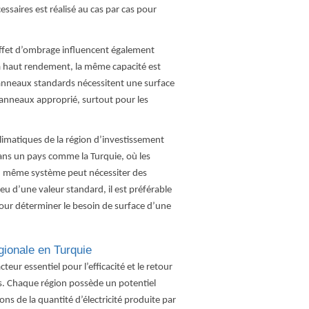
essaires est réalisé au cas par cas pour
l’effet d’ombrage influencent également
à haut rendement, la même capacité est
panneaux standards nécessitent une surface
panneaux approprié, surtout pour les
 climatiques de la région d’investissement
Dans un pays comme la Turquie, où les
 un même système peut nécessiter des
ieu d’une valeur standard, il est préférable
pour déterminer le besoin de surface d’une
gionale en Turquie
teur essentiel pour l’efficacité et le retour
res. Chaque région possède un potentiel
ions de la quantité d’électricité produite par