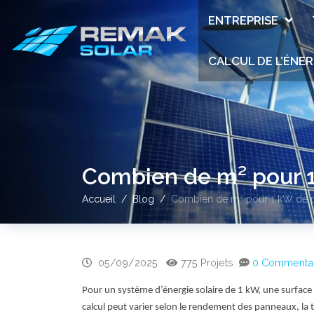
ENTREPRISE
CALCUL DE L’ÉNER
Combien de m² pour 1
Accueil
Blog
Combien de m² pour 1 kW de p
05/09/2025
775 Projets
0 Commentai
Pour un système d’énergie solaire de 1 kW, une surface
calcul peut varier selon le rendement des panneaux, la tec