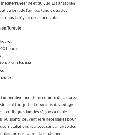
 méditerranéenne et du Sud-Est anatolien
out au long de l’année, tandis que des
es dans la région de la mer Noire.
 en Turquie :
 heures
 700 heures
s
rs de 2 500 heures
res
 heures
aut impérativement tenir compte de la durée
vinces à fort potentiel solaire, davantage
s, tandis que dans les régions à faible
us puissants peuvent être nécessaires pour
des installations réalisées sans analyse des
rraient ne pas fournir le rendement