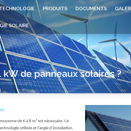
TECHNOLOGIE
PRODUITS
DOCUMENTS
GALER
GIE SOLAIRE
 kW de panneaux solaires ?
anneaux solaires ?
re
 moyenne de 6 à 8 m² est nécessaire. Ce
hnologie utilisée et l’angle d’installation.