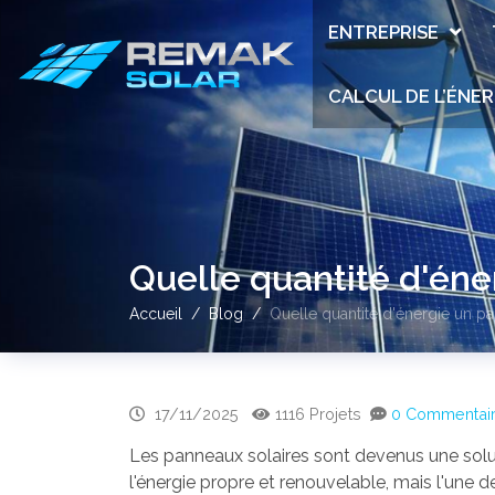
ENTREPRISE
CALCUL DE L’ÉNER
Quelle quantité d'éner
Accueil
Blog
Quelle quantité d'énergie un pa
17/11/2025
1116 Projets
0 Commentai
Les panneaux solaires sont devenus une solu
l'énergie propre et renouvelable, mais l'une