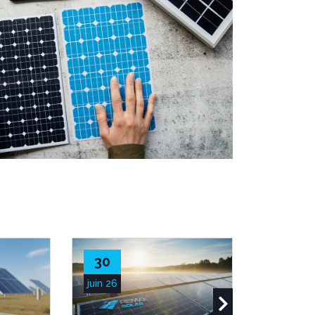
30
28
juin 26
juin 26