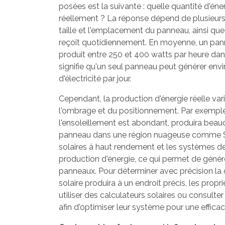
posées est la suivante : quelle quantité d'éne
réellement ? La réponse dépend de plusieurs f
taille et l'emplacement du panneau, ainsi que 
reçoit quotidiennement. En moyenne, un pann
produit entre 250 et 400 watts par heure dans
signifie qu'un seul panneau peut générer envi
d'électricité par jour.
Cependant, la production d'énergie réelle var
l'ombrage et du positionnement. Par exemple
l'ensoleillement est abondant, produira beau
panneau dans une région nuageuse comme Se
solaires à haut rendement et les systèmes de
production d'énergie, ce qui permet de génére
panneaux. Pour déterminer avec précision la 
solaire produira à un endroit précis, les propr
utiliser des calculateurs solaires ou consulter
afin d'optimiser leur système pour une effica