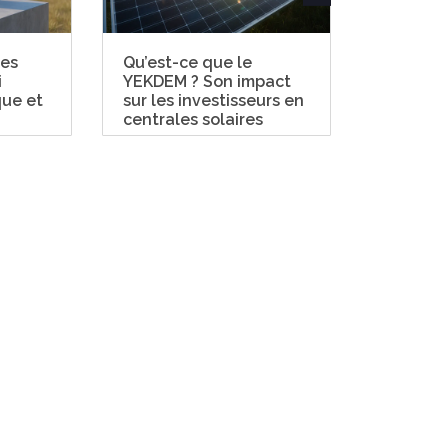
les
Qu’est-ce que le
Quelle e
i
YEKDEM ? Son impact
vie des
que et
sur les investisseurs en
solaires 
centrales solaires