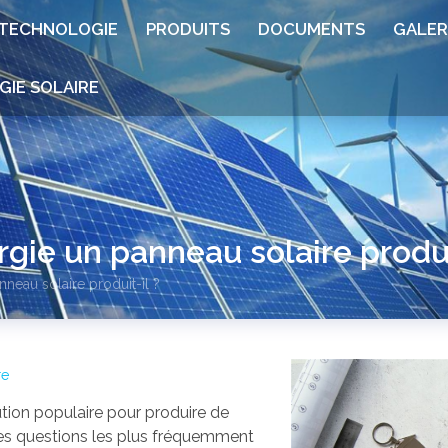
TECHNOLOGIE
PRODUITS
DOCUMENTS
GALER
GIE SOLAIRE
gie un panneau solaire produi
nneau solaire produit-il ?
re
tion populaire pour produire de
 des questions les plus fréquemment