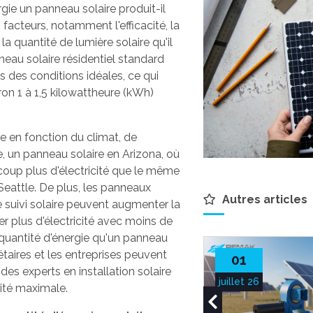
rgie un panneau solaire produit-il
acteurs, notamment l'efficacité, la
la quantité de lumière solaire qu'il
eau solaire résidentiel standard
 des conditions idéales, ce qui
ron 1 à 1,5 kilowattheure (kWh)
ie en fonction du climat, de
, un panneau solaire en Arizona, où
coup plus d'électricité que le même
attle. De plus, les panneaux
Autres articles
 suivi solaire peuvent augmenter la
r plus d'électricité avec moins de
quantité d'énergie qu'un panneau
iétaires et les entreprises peuvent
01
 des experts en installation solaire
juillet 26
cité maximale.