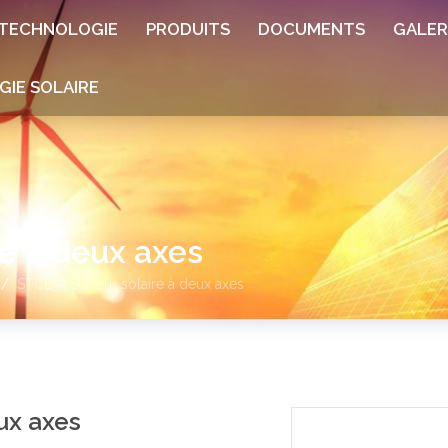
TECHNOLOGIE
PRODUITS
DOCUMENTS
GALER
GIE SOLAIRE
e à deux axes
STCE55 Suiveur solaire à deux axes
ux axes