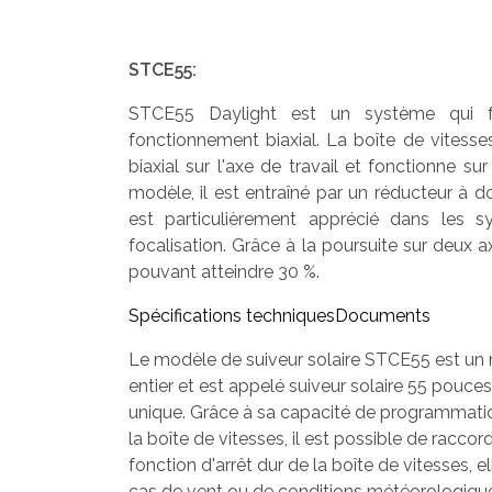
STCE55:
STCE55 Daylight est un système qui fo
fonctionnement biaxial. La boîte de vitesses
biaxial sur l'axe de travail et fonctionne su
modèle, il est entraîné par un réducteur à d
est particulièrement apprécié dans les 
focalisation. Grâce à la poursuite sur deux ax
pouvant atteindre 30 %.
Spécifications techniques
Documents
Le modèle de suiveur solaire STCE55 est u
entier et est appelé suiveur solaire 55 pouce
unique. Grâce à sa capacité de programmation
la boîte de vitesses, il est possible de racco
fonction d'arrêt dur de la boîte de vitesses,
cas de vent ou de conditions météorologiques 