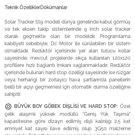
Teknik Özellikler
Dökümanlar
Solar Tracker St9 modeli dünya genelinde kabul görmüş
ve tek eksen takip sistemlerinde 9 inch solar tracker
olarak geçmekte olan bir modeldir. Programlama
kabiliyeti sebebiyle, Dc Motor ile sürülebilen bir sistem
olmaktadır. Redüktör içerisinde yer alan tutucu kollar
sayesinde, mevcut projelerde sıkça kullanılan 120x120
profillere hızlı bağlantı imkanı sağlanmaktadır. Redüktör
içerisinde bulunan hard stop özelliği sayesinde ise rüzgar
veya herhangi bir zorlayıcı hava şartlarında panellerin
bellli bir açıyı geçmemesi için otomatik durma özelliğine
sahiptir.
BÜYÜK BOY GÖBEK DİŞLİSİ VE HARD STOP:
Özel
çelik alaşımlı yüksek modüllü “Geniş Yük Taşıma”
kapasitesine göre dizayn edilmiş dişli kalınlığı 2.5 kat
emniyet kat sayısı ilave edilmiş olup 3G50 malzeme