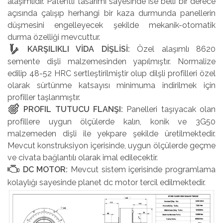
alaşımlıdır. Patentli tasarımı sayesinde ise belli bir derece
açısında çalışıp herhangi bir kaza durmunda panellerin
düşmesini engelleyecek şekilde mekanik-otomatik
durma özelliği mevcuttur.
KARŞILIKLI VİDA DİŞLİSİ:
Özel alaşımlı 8620
semente dişli malzemesinden yapılmıştır. Normalize
edilip 48-52 HRC sertleştirilmiştir olup dilşli profilleri özel
olarak sürtünme katsayısı minimuma indirilmek için
profiller taşlanmıştır.
PROFIL TUTUCU FLANŞI:
Panelleri taşıyacak olan
profillere uygun ölçülerde kalın, konik ve 3G50
malzemeden dişli ile yekpare şekilde üretilmektedir.
Mevcut konstruksiyon içerisinde, uygun ölçülerde geçme
ve civata bağlantılı olarak imal edilecektir.
DC MOTOR:
Mevcut sistem içerisinde programlama
kolaylığı sayesinde planet dc motor tercil edilmektedir.