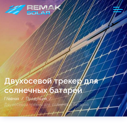
Двухосевой трекер для
солнечных батарей
Главная
Продукция
Двухосевой трекер для солнечных батарей