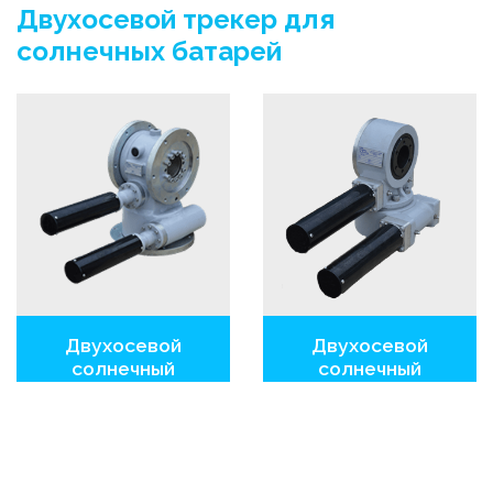
Двухосевой трекер для
солнечных батарей
Двухосевой
Двухосевой
солнечный
солнечный
трекер STCE55
трекер STCE33