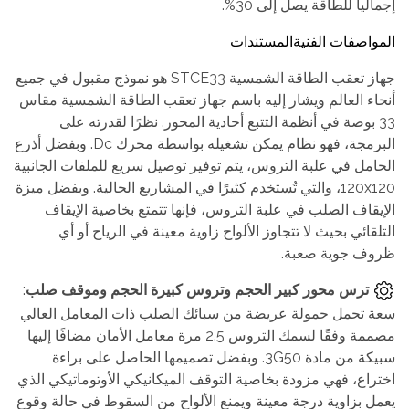
إجمالياً للطاقة يصل إلى 30%.
المواصفات الفنية
المستندات
جهاز تعقب الطاقة الشمسية STCE33 هو نموذج مقبول في جميع
أنحاء العالم ويشار إليه باسم جهاز تعقب الطاقة الشمسية مقاس
33 بوصة في أنظمة التتبع أحادية المحور. نظرًا لقدرته على
البرمجة، فهو نظام يمكن تشغيله بواسطة محرك Dc. وبفضل أذرع
الحامل في علبة التروس، يتم توفير توصيل سريع للملفات الجانبية
120x120، والتي تُستخدم كثيرًا في المشاريع الحالية. وبفضل ميزة
الإيقاف الصلب في علبة التروس، فإنها تتمتع بخاصية الإيقاف
التلقائي بحيث لا تتجاوز الألواح زاوية معينة في الرياح أو أي
ظروف جوية صعبة.
ترس محور كبير الحجم وتروس كبيرة الحجم وموقف صلب
:
سعة تحمل حمولة عريضة من سبائك الصلب ذات المعامل العالي
مصممة وفقًا لسمك التروس 2.5 مرة معامل الأمان مضافًا إليها
سبيكة من مادة 3G50. وبفضل تصميمها الحاصل على براءة
اختراع، فهي مزودة بخاصية التوقف الميكانيكي الأوتوماتيكي الذي
يعمل بزاوية درجة معينة ويمنع الألواح من السقوط في حالة وقوع