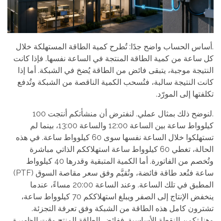
.أساس الحساب واضح جدًا: تُطرح كمية الطاقة المستهلكة خلال
كل ساعة من كمية الطاقة المنتجة في الساعة نفسها. فإذا كانت
النتيجة موجبة، يتبقى فائض من الطاقة يُضخ في الشبكة. أما إذا
كانت النتيجة سالبة، فتُسحب الكمية الناقصة من الشبكة وتُدفع
تكلفتها إلى المورّد.
.لنوضح ذلك بمثال عملي. لنفترض أن منشأتكم أنتجت 100
كيلوواط ساعة بين الساعة 12:00 والساعة 13:00، بينما لم
تستهلكوا خلال الساعة نفسها سوى 60 كيلوواط ساعة. في هذه
الحالة، تغطي 60 كيلوواط ساعة استهلاككم الذاتي مباشرة
وتُخصم من الفاتورة. أما الكمية المتبقية وقدرها 40 كيلوواط
ساعة فتُعد طاقة فائضة، وتُقيَّم وفق سعر مقاصة السوق (PTF)
المطبق في تلك الساعة. وعند الساعة 20:00 مساءً، عندما
ينخفض الإنتاج إلى الصفر ويبلغ استهلاككم 70 كيلوواط ساعة،
تشترون كامل هذه الطاقة من الشبكة وفق تعرفة التجزئة.
وهنا تكمن النقطة الأساسية. ففائض الطاقة المنتج وقت الظهيرة