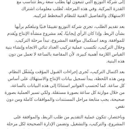
إلى شركة التوزيع التي تتبعون لها بطلب سعة ربط تتناسب مع
القدرة المركبة. وفي هذه المرحلة، تُطلب معلومات اشتراك
الاستهلاك والتفاصيل الفنية للنظام المخطط لتركيبه.
بعد تقديم الطلب، تجري شركة التوزيع تقييمًا فنيًا وتبلغكم برأيها
بشأن الربط. وإذا كان الرأي إيجابيًا، يُعد مشروع منشأة الإنتاج ويُقدم
للموافقة. وبعد استكمال موافقة المشروع، تبدأ مرحلة التركيب.
وخلال التركيب، تكتسب عملية تركيب العداد ثنائي الاتجاه وإنشاء بنية
القياس اللازمة أهمية كبيرة، لأن المقاصة بالساعة لا تعمل من دون
هذه البنية.
بعد اكتمال التركيب، تُجرى إجراءات القبول المؤقت ويُشغّل النظام.
ومن هذه اللحظة، يبدأ تسجيل بيانات الإنتاج والاستهلاك على أساس
كل ساعة. كما تُحتسب الفواتير استنادًا إلى هذه البيانات بالساعة،
من خلال موازنة كل ساعة بصورة مستقلة. ولكي تسير العملية بصورة
صحيحة، يجب متابعة مراحل المستندات والموافقات كاملة ومن دون
نقص.
وباختصار، تتكون عملية التقديم من طلب الربط، والموافقة على
المشروع، والتركيب، والتشغيل. وتضمن الإدارة الصحيحة لكل مرحلة