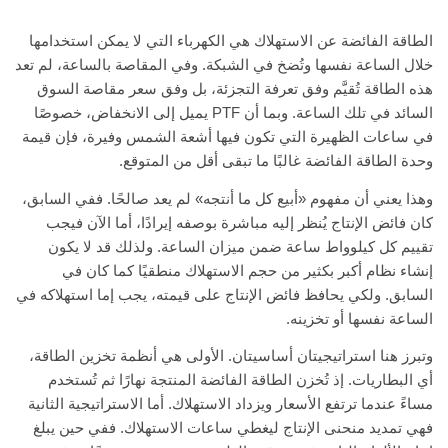
الطاقة الفائضة عن الاستهلاك هي الكهرباء التي لا يمكن استخدامها
خلال الساعة نفسها وتُضخ في الشبكة. وفي المقاصة بالساعة، لم تعد
هذه الطاقة تُقيَّم وفق تعرفة التجزئة، بل وفق سعر مقاصة السوق
السائد في تلك الساعة. وبما أن PTF يميل إلى الانخفاض، خصوصًا
في ساعات الظهيرة التي تكون فيها أشعة الشمس وفيرة، فإن قيمة
وحدة الطاقة الفائضة غالبًا ما تبقى أقل من المتوقع.
وهذا يعني أن مفهوم «أبيع كل ما أنتجه» لم يعد صالحًا. ففي السابق،
كان فائض الإنتاج يُنظر إليه مباشرة بوصفه إيرادًا، أما الآن فيجب
تقييم كل كيلوواط ساعة ضمن ميزان الساعة. ولذلك قد لا يكون
إنشاء نظام أكبر بكثير من حجم الاستهلاك منطقيًا كما كان في
السابق. ولكي يحافظ فائض الإنتاج على قيمته، يجب إما استهلاكه في
الساعة نفسها أو تخزينه.
وتبرز هنا استراتيجيتان أساسيتان. الأولى هي أنظمة تخزين الطاقة،
أي البطاريات. إذ تُخزن الطاقة الفائضة المنتجة نهارًا ثم تُستخدم
مساءً عندما ترتفع الأسعار ويزداد الاستهلاك. أما الاستراتيجية الثانية
فهي تمديد منحنى الإنتاج ليغطي ساعات الاستهلاك. ففي حين يبلغ