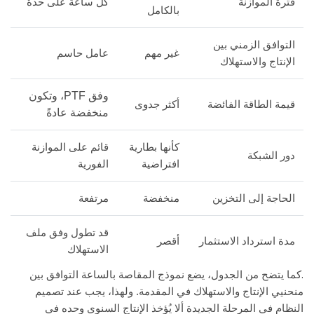
فترة الموازنة
كل ساعة على حدة
بالكامل
التوافق الزمني بين
غير مهم
عامل حاسم
الإنتاج والاستهلاك
وفق PTF، وتكون
قيمة الطاقة الفائضة
أكثر جدوى
منخفضة عادةً
كأنها بطارية
قائم على الموازنة
دور الشبكة
افتراضية
الفورية
الحاجة إلى التخزين
منخفضة
مرتفعة
قد تطول وفق ملف
مدة استرداد الاستثمار
أقصر
الاستهلاك
.
كما يتضح من الجدول، يضع نموذج المقاصة بالساعة التوافق بين
منحنيي الإنتاج والاستهلاك في المقدمة. ولهذا، يجب عند تصميم
النظام في المرحلة الجديدة ألا يُؤخذ الإنتاج السنوي وحده في