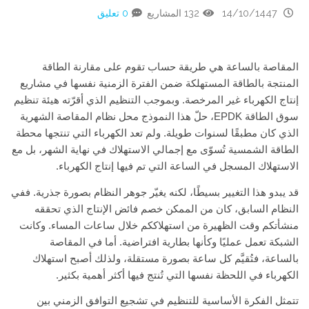
14/10/1447
132 المشاريع
0 تعليق
المقاصة بالساعة هي طريقة حساب تقوم على مقارنة الطاقة
المنتجة بالطاقة المستهلكة ضمن الفترة الزمنية نفسها في مشاريع
إنتاج الكهرباء غير المرخصة. وبموجب التنظيم الذي أقرّته هيئة تنظيم
سوق الطاقة EPDK، حلّ هذا النموذج محل نظام المقاصة الشهرية
الذي كان مطبقًا لسنوات طويلة. ولم تعد الكهرباء التي تنتجها محطة
الطاقة الشمسية تُسوّى مع إجمالي الاستهلاك في نهاية الشهر، بل مع
الاستهلاك المسجل في الساعة التي تم فيها إنتاج الكهرباء.
قد يبدو هذا التغيير بسيطًا، لكنه يغيّر جوهر النظام بصورة جذرية. ففي
النظام السابق، كان من الممكن خصم فائض الإنتاج الذي تحققه
منشأتكم وقت الظهيرة من استهلاككم خلال ساعات المساء. وكانت
الشبكة تعمل عمليًا وكأنها بطارية افتراضية. أما في المقاصة
بالساعة، فتُقيَّم كل ساعة بصورة مستقلة، ولذلك أصبح استهلاك
الكهرباء في اللحظة نفسها التي تُنتج فيها أكثر أهمية بكثير.
تتمثل الفكرة الأساسية للتنظيم في تشجيع التوافق الزمني بين